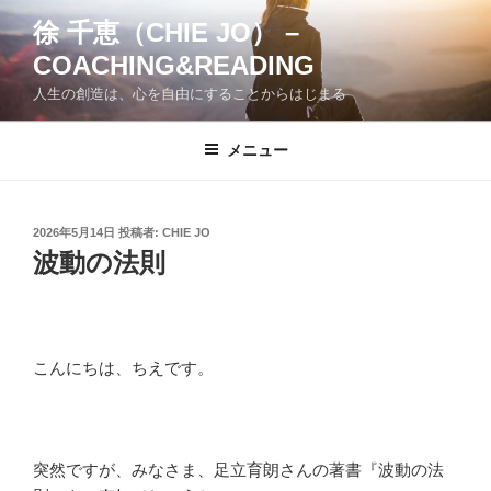
コ
徐 千恵（CHIE JO） –
ン
COACHING&READING
テ
ン
人生の創造は、心を自由にすることからはじまる
ツ
へ
メニュー
ス
キ
ッ
投
2026年5月14日
投稿者:
CHIE JO
プ
稿
波動の法則
日:
こんにちは、ちえです。
突然ですが、みなさま、足立育朗さんの著書『波動の法