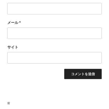
メール
*
サイト
投
過
前
稿