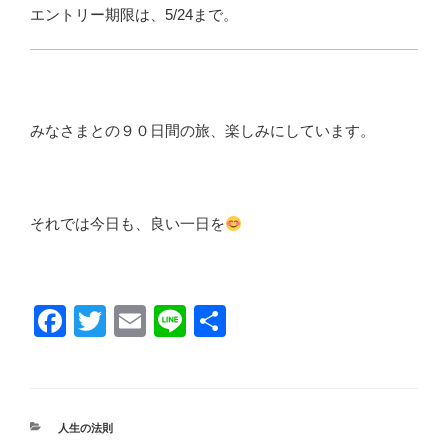
エントリー期限は、5/24まで。
みなさまとの９０日間の旅、楽しみにしています。
それでは今日も、良い一日を
F
T
E
Li
共
a
wi
m
n
有
c
tt
ail
e
e
er
カ
人生の法則
テ