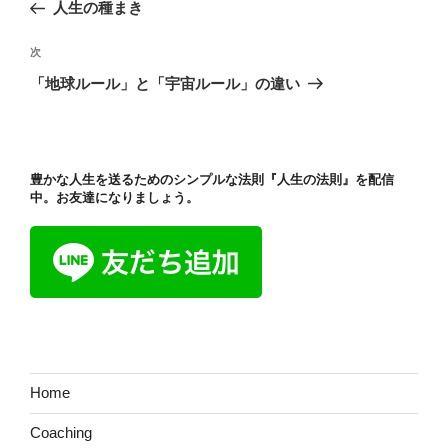
去
人生の種まき
ナ
の
ビ
投
次
次
稿
ゲ
の
「地球ルール」と「宇宙ルール」の違い
投
ー
稿
シ
ョ
豊かな人生を送るためのシンプルな法則『人生の法則』を配信
ン
中。お友達になりましょう。
Home
Coaching