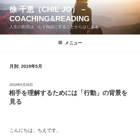
コ
徐 千恵（CHIE JO） –
ン
COACHING&READING
テ
ン
人生の創造は、心を自由にすることからはじまる
ツ
へ
メニュー
ス
キ
ッ
月別: 2019年5月
プ
投
2019年5月30日
稿
相手を理解するためには「行動」の背景を
日:
見る
こんにちは、ちえです。