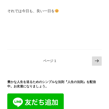
それでは今日も、良い一日を
投
次
ページ
1
の
稿
ペ
ナ
ー
ビ
豊かな人生を送るためのシンプルな法則『人生の法則』を配信
ジ
ゲ
中。お友達になりましょう。
ー
シ
ョ