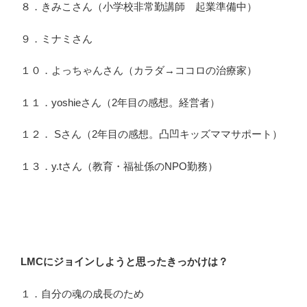
８．きみこさん（小学校非常勤講師 起業準備中）
９．ミナミさん
１０．よっちゃんさん（カラダ→ココロの治療家）
１１．yoshieさん（2年目の感想。経営者）
１２． Sさん（2年目の感想。凸凹キッズママサポート）
１３．y.tさん（教育・福祉係のNPO勤務）
LMCにジョインしようと思ったきっかけは？
１．自分の魂の成長のため