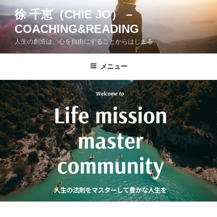
コ
徐 千恵（CHIE JO） –
ン
COACHING&READING
テ
ン
人生の創造は、心を自由にすることからはじまる
ツ
へ
メニュー
ス
キ
ッ
プ