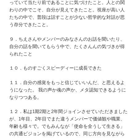
っていて当たり前であることに気づけたこと。人との関
わりの中でこそ、自分が見えてきたこと。視座が高い人
たちの中で、普段は話すことが少ない哲学的な対話が思
う存分できたこと。
９．ちえさんやメンバーのみなさんのお話を聞いたり、
自分の話を聞いてもらう中で、たくさんんの気づきが得
られたこと
１０．ものすごくスピーディーに成長できた
１１．自分の感覚をもっと信じていいんだ、と思えるよ
うになった。 我の声か魂の声か、メタ認知できるように
なりつつある。
１２．私は1期2期と2年間ジョインさせていただきました
が、1年目、2年目でまた違うメンバーで価値観や職業、
年齢も様々で。でもみんなが「使命を全うして生きる」
の共通ビジョンを掲げているので、同じ方向を見ながら