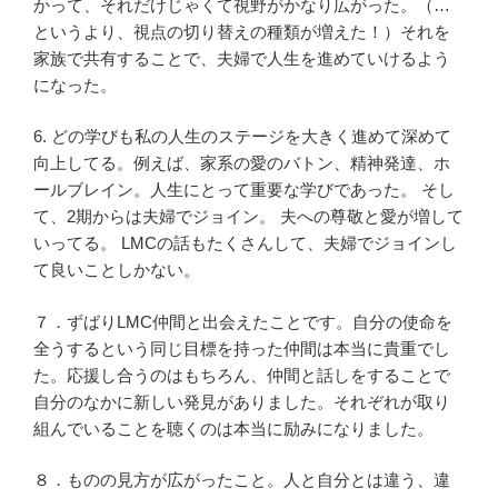
かって、それだけじゃくて視野がかなり広がった。（…
というより、視点の切り替えの種類が増えた！）それを
家族で共有することで、夫婦で人生を進めていけるよう
になった。
6. どの学びも私の人生のステージを大きく進めて深めて
向上してる。例えば、家系の愛のバトン、精神発達、ホ
ールブレイン。人生にとって重要な学びであった。 そし
て、2期からは夫婦でジョイン。 夫への尊敬と愛が増して
いってる。 LMCの話もたくさんして、夫婦でジョインし
て良いことしかない。
７．ずばりLMC仲間と出会えたことです。自分の使命を
全うするという同じ目標を持った仲間は本当に貴重でし
た。応援し合うのはもちろん、仲間と話しをすることで
自分のなかに新しい発見がありました。それぞれが取り
組んでいることを聴くのは本当に励みになりました。
８．ものの見方が広がったこと。人と自分とは違う、違