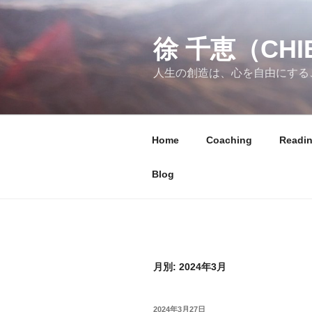
コ
ン
徐 千恵（CHIE
テ
ン
人生の創造は、心を自由にする
ツ
へ
ス
キ
Home
Coaching
Readi
ッ
プ
Blog
月別: 2024年3月
投
2024年3月27日