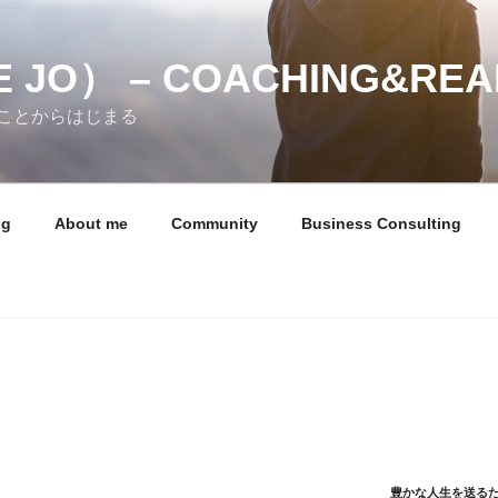
 JO） – COACHING&REA
ことからはじまる
ng
About me
Community
Business Consulting
豊かな人生を送る