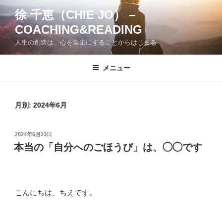
コ
徐 千恵（CHIE JO） –
ン
COACHING&READING
テ
ン
人生の創造は、心を自由にすることからはじまる
ツ
へ
メニュー
ス
キ
ッ
月別: 2024年6月
プ
投
2024年6月23日
稿
本当の「自分へのごほうび」は、◯◯です
日:
こんにちは、ちえです。