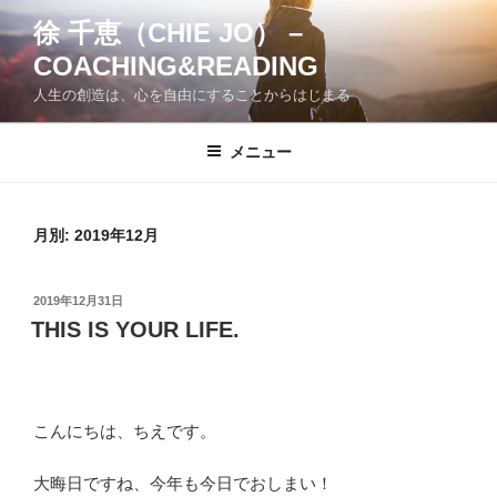
コ
徐 千恵（CHIE JO） –
ン
COACHING&READING
テ
ン
人生の創造は、心を自由にすることからはじまる
ツ
へ
メニュー
ス
キ
ッ
月別: 2019年12月
プ
投
2019年12月31日
稿
THIS IS YOUR LIFE.
日:
こんにちは、ちえです。
大晦日ですね、今年も今日でおしまい！