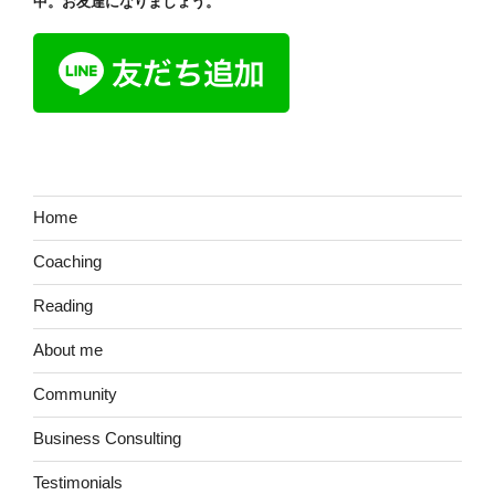
ゲ
中。お友達になりましょう。
ー
シ
ョ
ン
Home
Coaching
Reading
About me
Community
Business Consulting
Testimonials