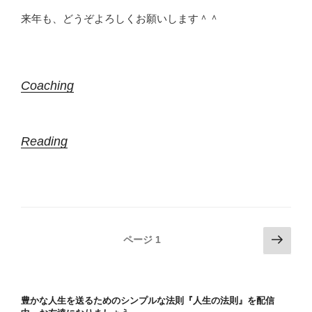
来年も、どうぞよろしくお願いします＾＾
Coaching
Reading
投
次
ページ
1
の
稿
ペ
ナ
ー
ビ
豊かな人生を送るためのシンプルな法則『人生の法則』を配信
ジ