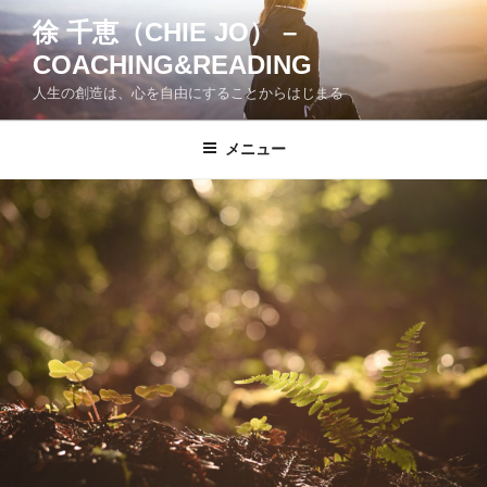
コ
徐 千恵（CHIE JO） –
ン
COACHING&READING
テ
ン
人生の創造は、心を自由にすることからはじまる
ツ
へ
メニュー
ス
キ
ッ
プ