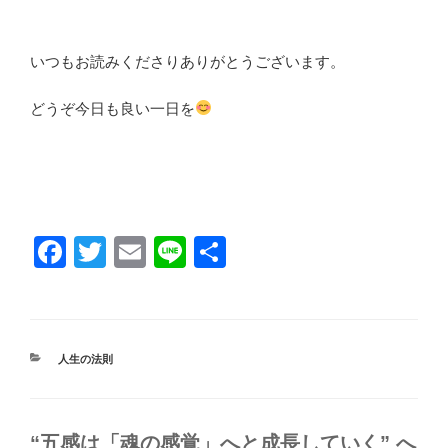
いつもお読みくださりありがとうございます。
どうぞ今日も良い一日を
F
T
E
Li
共
a
wi
m
n
有
c
tt
ail
e
e
er
カ
人生の法則
b
テ
ゴ
o
リ
ー
o
“五感は「魂の感覚」へと成長していく” へ