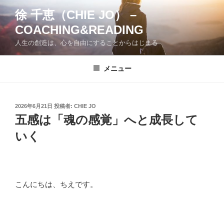
コ
徐 千恵（CHIE JO） –
ン
COACHING&READING
テ
ン
人生の創造は、心を自由にすることからはじまる
ツ
へ
メニュー
ス
キ
ッ
投
2026年6月21日
投稿者:
CHIE JO
プ
稿
五感は「魂の感覚」へと成長して
日:
いく
こんにちは、ちえです。