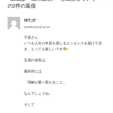
k
の2件の返信
ゆたか
2026年6月22日 06:19
千恵さん
いつも人生の本質を感じるエッセンスを届けて頂
き、とっても嬉しいです
♪
五感の成長は、
最終的には
「理解が愛へ変わること」
なんでしょうね。
そして