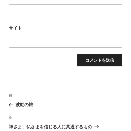
サイト
投
過
前
稿
去
波動の旅
ナ
の
ビ
投
次
次
稿
ゲ
の
神さま、仏さまを信じる人に共通するもの