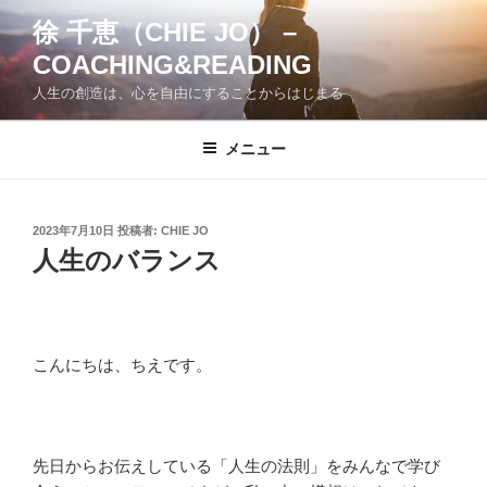
コ
徐 千恵（CHIE JO） –
ン
COACHING&READING
テ
ン
人生の創造は、心を自由にすることからはじまる
ツ
へ
メニュー
ス
キ
ッ
投
2023年7月10日
投稿者:
CHIE JO
プ
稿
人生のバランス
日:
こんにちは、ちえです。
先日からお伝えしている「人生の法則」をみんなで学び