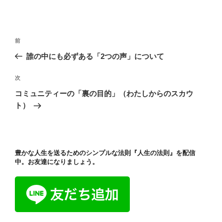
投
過
前
稿
去
誰の中にも必ずある「2つの声」について
ナ
の
ビ
投
次
次
稿
ゲ
の
コミュニティーの「裏の目的」（わたしからのスカウ
投
ー
ト）
稿
シ
ョ
ン
豊かな人生を送るためのシンプルな法則『人生の法則』を配信
中。お友達になりましょう。