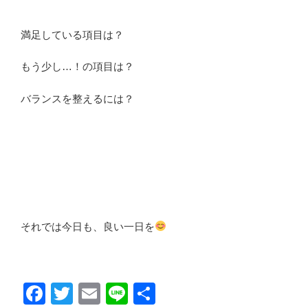
満足している項目は？
もう少し…！の項目は？
バランスを整えるには？
それでは今日も、良い一日を
F
T
E
Li
共