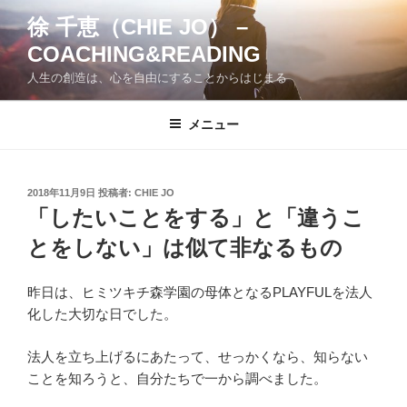
コ
徐 千恵（CHIE JO） –
ン
COACHING&READING
テ
ン
人生の創造は、心を自由にすることからはじまる
ツ
へ
メニュー
ス
キ
ッ
投
2018年11月9日
投稿者:
CHIE JO
プ
稿
「したいことをする」と「違うこ
日:
とをしない」は似て非なるもの
昨日は、ヒミツキチ森学園の母体となる
PLAYFUL
を法人
化した大切な日でした。
法人を立ち上げるにあたって、せっかくなら、知らない
ことを知ろうと、自分たちで一から調べました。