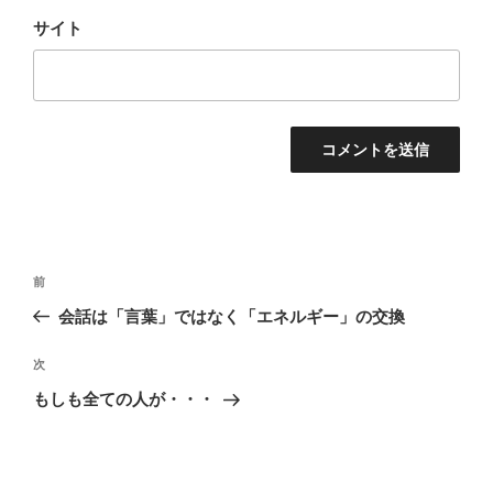
サイト
投
過
前
稿
去
会話は「言葉」ではなく「エネルギー」の交換
ナ
の
ビ
投
次
次
稿
ゲ
の
もしも全ての人が・・・
投
ー
稿
シ
ョ