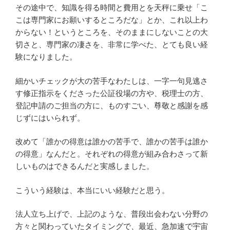
その途中で、知識を得る時間と費用とを天秤に乗せ「こ
こは専門家にお願いするところだな」とか、これ以上わ
からない！というところを、そのままにしないことの大
切さと、専門家の凄さを、非常に学べた、とても良い経
験になりました。
細かいチェックが大の苦手なわたしは、一字一句見逃さ
す修正指示をくださった公証役場の方や、税理士の方、
登記申請のご担当の方に、ものすごい、尊敬と感謝を感
じずにはいられず。
改めて「誰かの得意は誰かの苦手で、誰かの苦手は誰か
の得意」なんだと。それぞれの得意が組み合わさって新
しいものはできるんだと実感しました。
こういう経験は、本当にいい経験だと思う。
法人立ち上げで、上記のような、普段出会わない分野の
方々と関わっていたタイミングで、最近、急加速で宇宙