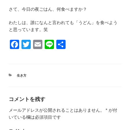
さて、今日の夜ごはん、何食べますか？
わたしは、誰になんと言われても「うどん」を食べよう
と思っています。笑
F
T
E
Li
共
a
wi
m
n
有
c
tt
ail
e
e
er
カ
生き方
b
テ
ゴ
o
リ
ー
o
コメントを残す
k
メールアドレスが公開されることはありません。
*
が付
いている欄は必須項目です