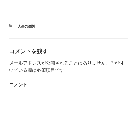
a
wi
m
n
有
c
tt
ail
e
e
er
カ
人生の法則
b
テ
ゴ
o
リ
ー
o
コメントを残す
k
メールアドレスが公開されることはありません。
*
が付
いている欄は必須項目です
コメント