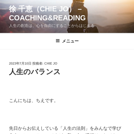
コ
徐 千恵（CHIE JO） –
ン
COACHING&READING
テ
ン
人生の創造は、心を自由にすることからはじまる
ツ
へ
メニュー
ス
キ
ッ
投
2023年7月10日
投稿者:
CHIE JO
プ
稿
人生のバランス
日:
こんにちは、ちえです。
先日からお伝えしている「人生の法則」をみんなで学び