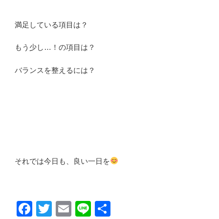
満足している項目は？
もう少し…！の項目は？
バランスを整えるには？
それでは今日も、良い一日を
F
T
E
Li
共