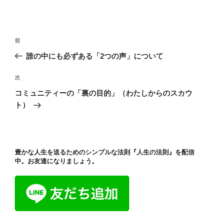
投
過
前
稿
去
誰の中にも必ずある「2つの声」について
ナ
の
ビ
投
次
次
稿
ゲ
の
コミュニティーの「裏の目的」（わたしからのスカウ
投
ー
ト）
稿
シ
ョ
ン
豊かな人生を送るためのシンプルな法則『人生の法則』を配信
中。お友達になりましょう。