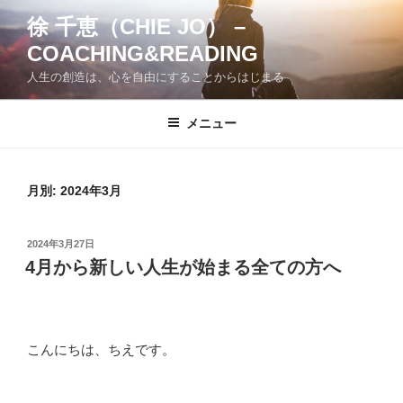
コ
徐 千恵（CHIE JO） –
ン
COACHING&READING
テ
ン
人生の創造は、心を自由にすることからはじまる
ツ
へ
メニュー
ス
キ
ッ
月別: 2024年3月
プ
投
2024年3月27日
稿
4月から新しい人生が始まる全ての方へ
日:
こんにちは、ちえです。