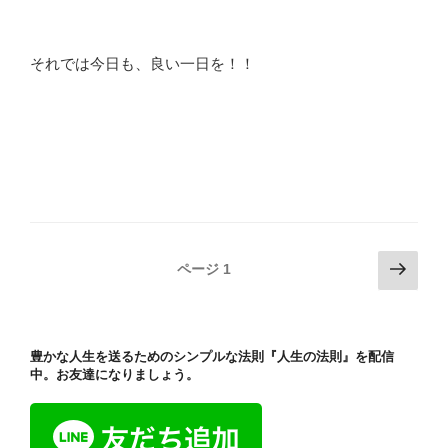
それでは今日も、良い一日を！！
投
次
ページ
1
の
稿
ペ
ナ
ー
ビ
豊かな人生を送るためのシンプルな法則『人生の法則』を配信
ジ
ゲ
中。お友達になりましょう。
ー
シ