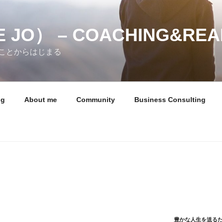
 JO） – COACHING&REA
ことからはじまる
ng
About me
Community
Business Consulting
豊かな人生を送る