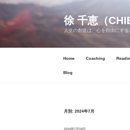
コ
ン
徐 千恵（CHIE
テ
ン
人生の創造は、心を自由にする
ツ
へ
ス
キ
Home
Coaching
Readi
ッ
プ
Blog
月別: 2024年7月
投
2024年7月18日