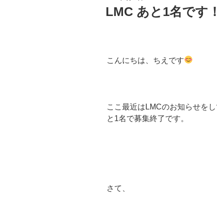
稿
LMC あと1名です
日:
こんにちは、ちえです
ここ最近はLMCのお知らせをし
と1名で募集終了です。
さて、