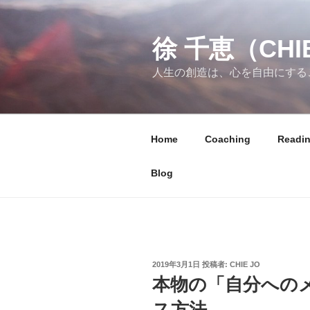
コ
ン
徐 千恵（CHIE
テ
ン
人生の創造は、心を自由にする
ツ
へ
ス
キ
Home
Coaching
Readi
ッ
プ
Blog
投
2019年3月1日
投稿者:
CHIE JO
稿
本物の「自分への
日:
ス方法