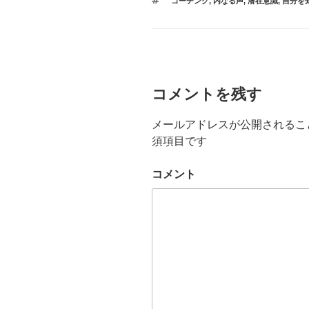
タ
コーチング
,
内なる声
,
潜在意識
,
自分を
ゴ
o
グ
リ
ー
o
k
コメントを残す
メールアドレスが公開されるこ
須項目です
コメント