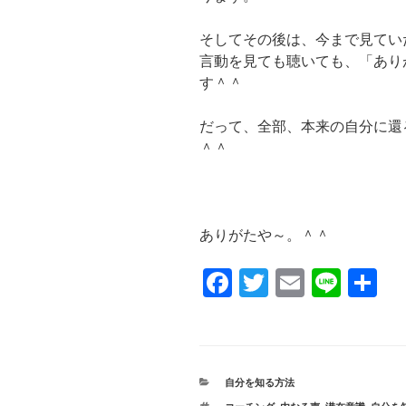
そしてその後は、今まで見てい
言動を見ても聴いても、「あり
す＾＾
だって、全部、本来の自分に還
＾＾
ありがたや～。＾＾
F
T
E
Li
共
a
wi
m
n
有
c
tt
ail
e
e
er
カ
自分を知る方法
b
テ