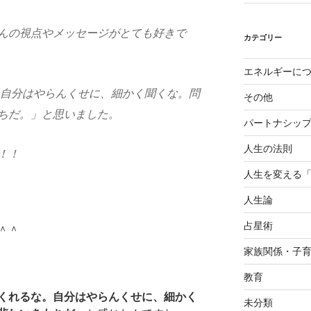
んの視点やメッセージがとても好きで
カテゴリー
エネルギーに
自分はやらんくせに、細かく聞くな。問
その他
ちだ。」
と思いました。
パートナシッ
人生の法則
！！
人生を変える
人生論
占星術
＾＾
家族関係・子
教育
くれるな。自分はやらんくせに、細かく
未分類