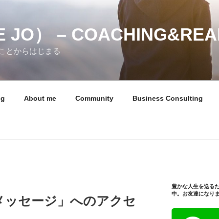
 JO） – COACHING&REA
ことからはじまる
ng
About me
Community
Business Consulting
豊かな人生を送る
中。お友達になり
メッセージ」へのアクセ